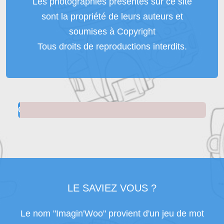
Les photographies présentes sur ce site
sont la propriété de leurs auteurs et
soumises à Copyright
Tous droits de reproductions interdits.
Chargement... 1%
LE SAVIEZ VOUS ?
Le nom "Imagin'Woo" provient d'un jeu de mot