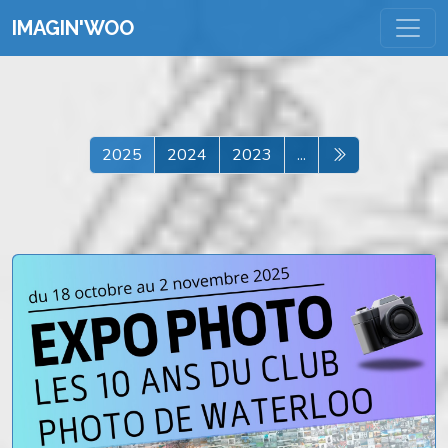
IMAGIN'WOO
2025
2024
2023
...