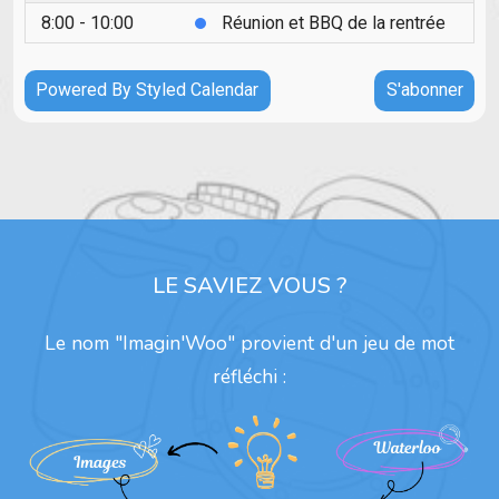
LE SAVIEZ VOUS ?
Le nom "Imagin'Woo" provient d'un jeu de mot
réfléchi :