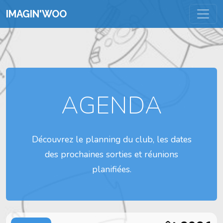
IMAGIN'WOO
AGENDA
Découvrez le planning du club, les dates
des prochaines sorties et réunions
planifiées.